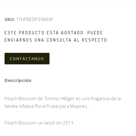
SKU:
1THPBEDP30MLM
ESTE PRODUCTO ESTÁ AGOTADO. PUEDE
ENVIARNOS UNA CONSULTA AL RESPECTO.
CONTÁCTANOS
Descripción
Peach Blossom de Tommy Hilfiger es una fragancia de la
familia olfativa Floral Frutal para Mujeres.
Peach Blossom se lanzó en 2011.