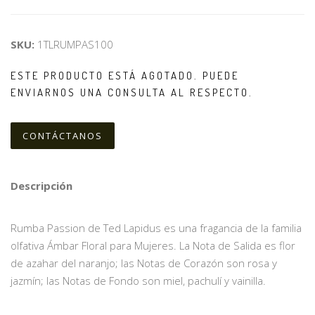
SKU:
1TLRUMPAS100
ESTE PRODUCTO ESTÁ AGOTADO. PUEDE
ENVIARNOS UNA CONSULTA AL RESPECTO.
CONTÁCTANOS
Descripción
Rumba Passion de Ted Lapidus es una fragancia de la familia
olfativa Ámbar Floral para Mujeres. La Nota de Salida es flor
de azahar del naranjo; las Notas de Corazón son rosa y
jazmín; las Notas de Fondo son miel, pachulí y vainilla.