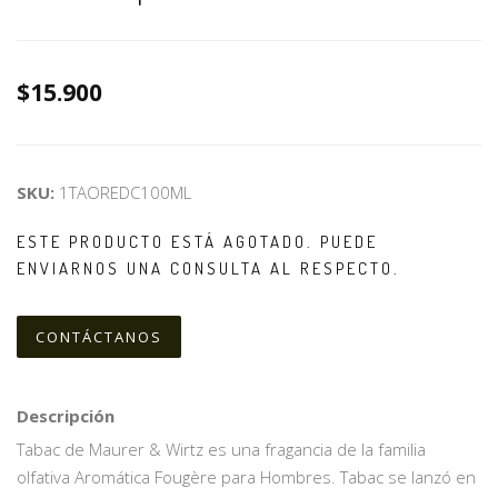
$15.900
SKU:
1TAOREDC100ML
ESTE PRODUCTO ESTÁ AGOTADO. PUEDE
ENVIARNOS UNA CONSULTA AL RESPECTO.
CONTÁCTANOS
Descripción
Tabac de Maurer & Wirtz es una fragancia de la familia
olfativa Aromática Fougère para Hombres. Tabac se lanzó en