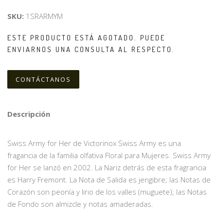
SKU:
1SRARMYM
ESTE PRODUCTO ESTÁ AGOTADO. PUEDE
ENVIARNOS UNA CONSULTA AL RESPECTO.
CONTÁCTANOS
Descripción
Swiss Army for Her de Victorinox Swiss Army es una
fragancia de la familia olfativa Floral para Mujeres. Swiss Army
for Her se lanzó en 2002. La Nariz detrás de esta fragrancia
es Harry Fremont. La Nota de Salida es jengibre; las Notas de
Corazón son peonía y lirio de los valles (muguete); las Notas
de Fondo son almizcle y notas amaderadas.