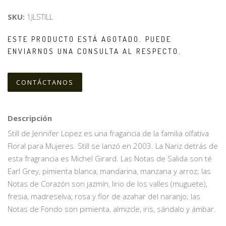
SKU:
1JLSTILL
ESTE PRODUCTO ESTÁ AGOTADO. PUEDE
ENVIARNOS UNA CONSULTA AL RESPECTO.
CONTÁCTANOS
Descripción
Still de Jennifer Lopez es una fragancia de la familia olfativa
Floral para Mujeres. Still se lanzó en 2003. La Nariz detrás de
esta fragrancia es Michel Girard. Las Notas de Salida son té
Earl Grey, pimienta blanca, mandarina, manzana y arroz; las
Notas de Corazón son jazmín, lirio de los valles (muguete),
fresia, madreselva, rosa y flor de azahar del naranjo; las
Notas de Fondo son pimienta, almizcle, iris, sándalo y ámbar.