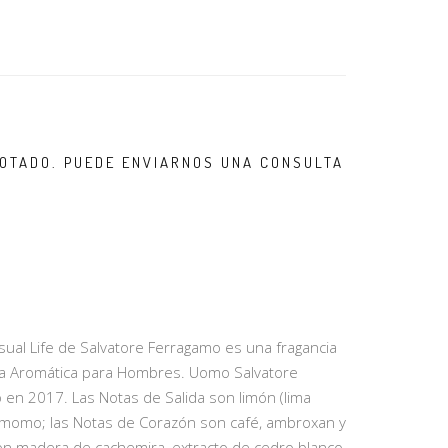
OTADO. PUEDE ENVIARNOS UNA CONSULTA
al Life de Salvatore Ferragamo es una fragancia
ada Aromática para Hombres. Uomo Salvatore
 en 2017. Las Notas de Salida son limón (lima
rdamomo; las Notas de Corazón son café, ambroxan y
on madera de cachemira, extracto de cedro blanco