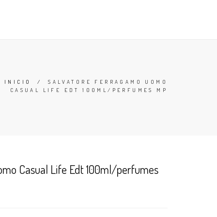
TESTERS
DESODORANTES
BUSCAR
CARRO (
0
)
INICIO
/
SALVATORE FERRAGAMO UOMO
CASUAL LIFE EDT 100ML/PERFUMES MP
omo Casual Life Edt 100ml/perfumes