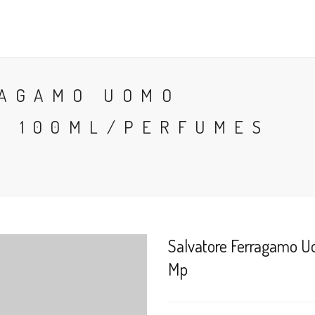
CONTACTO
BLOG
PERFUMES
COLONIA
RAGAMO UOMO
T 100ML/PERFUMES
Salvatore Ferragamo U
Mp