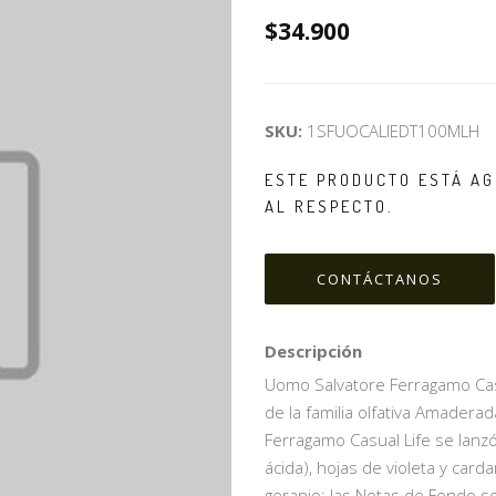
$34.900
SKU:
1SFUOCALIEDT100MLH
ESTE PRODUCTO ESTÁ AG
AL RESPECTO.
CONTÁCTANOS
Descripción
Uomo Salvatore Ferragamo Casu
de la familia olfativa Amader
Ferragamo Casual Life se lanzó
ácida), hojas de violeta y ca
geranio; las Notas de Fondo s