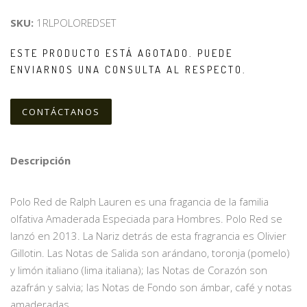
SKU:
1RLPOLOREDSET
ESTE PRODUCTO ESTÁ AGOTADO. PUEDE
ENVIARNOS UNA CONSULTA AL RESPECTO.
CONTÁCTANOS
Descripción
Polo Red de Ralph Lauren es una fragancia de la familia
olfativa Amaderada Especiada para Hombres. Polo Red se
lanzó en 2013. La Nariz detrás de esta fragrancia es Olivier
Gillotin. Las Notas de Salida son arándano, toronja (pomelo)
y limón italiano (lima italiana); las Notas de Corazón son
azafrán y salvia; las Notas de Fondo son ámbar, café y notas
amaderadas.