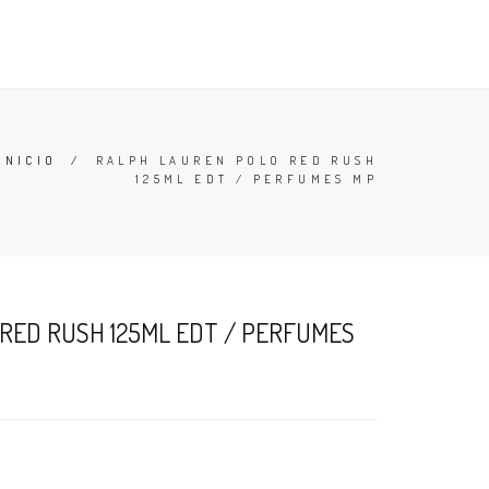
TESTERS
DESODORANTES
BUSCAR
CARRO (
0
)
INICIO
/
RALPH LAUREN POLO RED RUSH
125ML EDT / PERFUMES MP
RED RUSH 125ML EDT / PERFUMES