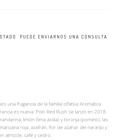
OTADO. PUEDE ENVIARNOS UNA CONSULTA
 una fragancia de la familia olfativa Aromática
grancia es nueva. Polo Red Rush se lanzó en 2018.
andarina, limón (lima ácida) y toronja (pomelo); las
anzana roja, azafrán, flor de azahar del naranjo y
n almizcle, café y cedro.