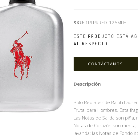
SKU:
1RLPRREDT125MLH
ESTE PRODUCTO ESTÁ AG
AL RESPECTO.
CONTÁCTANOS
Descripción
Polo Red Rushde Ralph Laurenes
Frutal para Hombres. Esta fra
Las Notas de Salida son piña, m
Notas de Corazón son menta, m
lavanda; las Notas de Fondo so