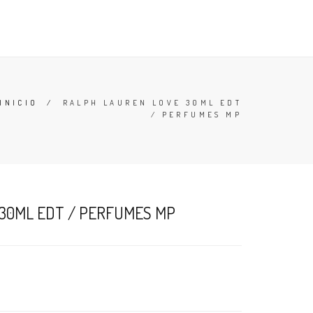
TESTERS
DESODORANTES
BUSCAR
CARRO (
0
)
INICIO
/
RALPH LAUREN LOVE 30ML EDT
/ PERFUMES MP
30ML EDT / PERFUMES MP