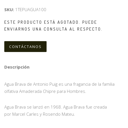
SKU:
1TEPUAGUA100
ESTE PRODUCTO ESTÁ AGOTADO. PUEDE
ENVIARNOS UNA CONSULTA AL RESPECTO.
CONTÁCTANOS
Descripción
Agua Brava de Antonio Puig es una fragancia de la familia
olfativa Amaderada Chipre para Hombres.
Agua Brava se lanzó en 1968. Agua Brava fue creada
por Marcel Carles y Rosendo Mateu.