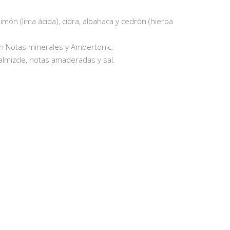
imón (lima ácida), cidra, albahaca y cedrón (hierba
n Notas minerales y Ambertonic;
lmizcle, notas amaderadas y sal.