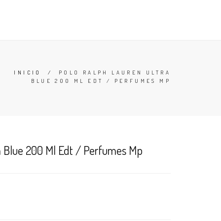
TESTERS
DESODORANTES
BUSCAR
CARRO (
0
)
INICIO
/
POLO RALPH LAUREN ULTRA
BLUE 200 ML EDT / PERFUMES MP
a Blue 200 Ml Edt / Perfumes Mp