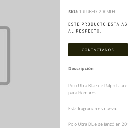
SKU:
1RLUBEDT200MLH
ESTE PRODUCTO ESTÁ AG
AL RESPECTO.
CONTÁCTANOS
Descripción
Polo Ultra Blue de Ralph Lauren
para Hombres.
Esta fragrancia es nueva.
Polo Ultra Blue se lanzó en 20