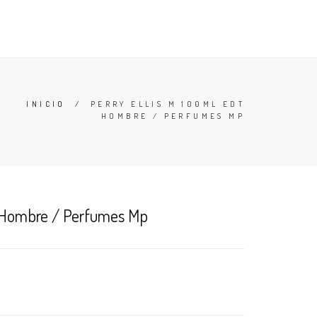
TESTERS
DESODORANTES
BUSCAR
CARRO (
0
)
INICIO
/
PERRY ELLIS M 100ML EDT
HOMBRE / PERFUMES MP
t Hombre / Perfumes Mp