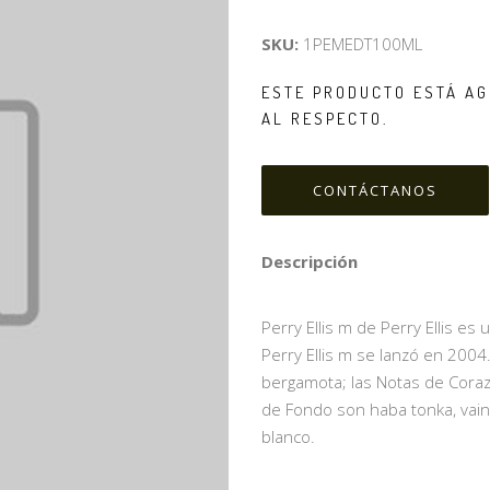
SKU:
1PEMEDT100ML
ESTE PRODUCTO ESTÁ AG
AL RESPECTO.
CONTÁCTANOS
Descripción
Perry Ellis m de Perry Ellis es 
Perry Ellis m se lanzó en 2004
bergamota; las Notas de Corazó
de Fondo son haba tonka, vaini
blanco.