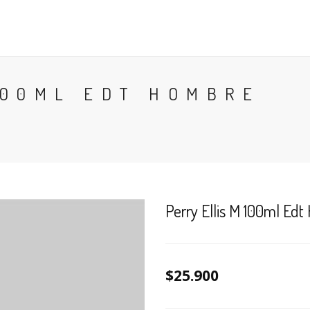
CONTACTO
BLOG
PERFUMES
COLONIA
100ML EDT HOMBRE
Perry Ellis M 100ml Ed
$25.900