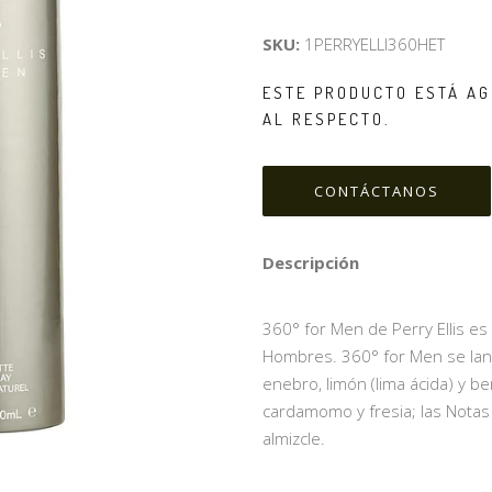
SKU:
1PERRYELLI360HET
ESTE PRODUCTO ESTÁ AG
AL RESPECTO.
CONTÁCTANOS
Descripción
360° for Men de Perry Ellis es 
Hombres. 360° for Men se lan
enebro, limón (lima ácida) y b
cardamomo y fresia; las Notas
almizcle.