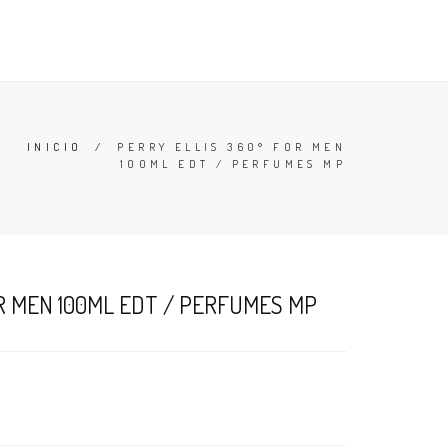
TESTERS
DESODORANTES
BUSCAR
CARRO (
0
)
INICIO
/
PERRY ELLIS 360° FOR MEN
100ML EDT / PERFUMES MP
R MEN 100ML EDT / PERFUMES MP