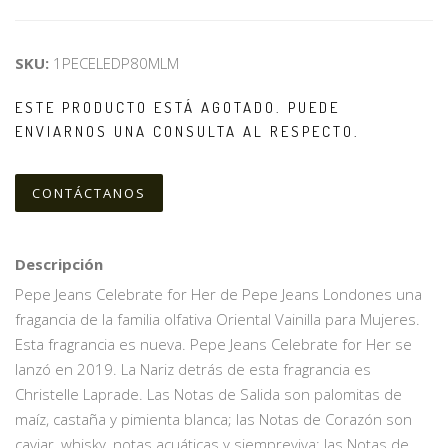
SKU:
1PECELEDP80MLM
ESTE PRODUCTO ESTÁ AGOTADO. PUEDE
ENVIARNOS UNA CONSULTA AL RESPECTO.
CONTÁCTANOS
Descripción
Pepe Jeans Celebrate for Her de Pepe Jeans Londones una
fragancia de la familia olfativa Oriental Vainilla para Mujeres.
Esta fragrancia es nueva. Pepe Jeans Celebrate for Her se
lanzó en 2019. La Nariz detrás de esta fragrancia es
Christelle Laprade. Las Notas de Salida son palomitas de
maíz, castaña y pimienta blanca; las Notas de Corazón son
caviar, whisky, notas acuáticas y siempreviva; las Notas de