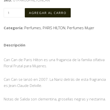
SKU:
01PAR00PHILTONCAN
Categoría:
Perfumes
,
PARIS HILTON
,
Perfumes Mujer
Descripción
Can Can de Paris Hilton es una fragancia de la familia olfativa
Floral Frutal para Mujeres.
Can Can se lanzó en 2007. La Nariz detrás de esta fragrancia
es Jean-Claude Delville.
Notas de Salida son clementina, grosellas negras y nectarina.