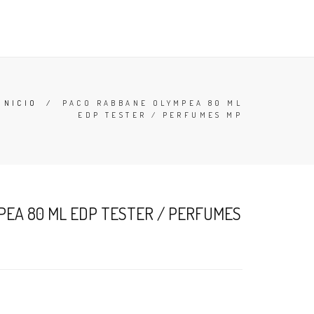
TESTERS
DESODORANTES
BUSCAR
CARRO (
0
)
INICIO
/
PACO RABBANE OLYMPEA 80 ML
EDP TESTER / PERFUMES MP
EA 80 ML EDP TESTER / PERFUMES