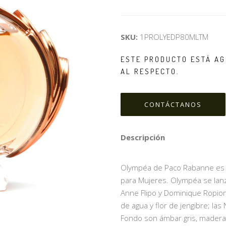
SKU:
1PROLYEDP80MLTM
ESTE PRODUCTO ESTÁ AG
AL RESPECTO.
CONTÁCTANOS
Descripción
Olympéa de Paco Rabanne es una
para Mujeres. Olympéa se lan
Anne Flipo y Dominique Ropion
de agua y flor de jengibre; las
Fondo son ámbar gris, madera