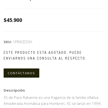
$45.900
SKU:
1PRXCESSH
ESTE PRODUCTO ESTÁ AGOTADO. PUEDE
ENVIARNOS UNA CONSULTA AL RESPECTO.
CONTÁCTANOS
Descripción
XS de Paco Rabanne es una fragancia de la familia olfativa
Amaderada Aromática para Hombres. XS se lanzó en 1994.