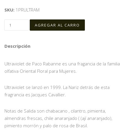
SKU:
1PRULTRAM
Descripción
Ultraviolet de Paco Rabanne es una fragancia de la familia
olfativa Oriental Floral para Mujeres.
Ultraviolet se lanzó en 1999. La Nariz detrás de esta
fragrancia es Jacques Cavallier.
Notas de Salida son chabacano , cilantro, pimienta,
almendras frescas, chile anaranjado ( (ají anaranjado),
pimiento morrón y palo de rosa de Brasil.