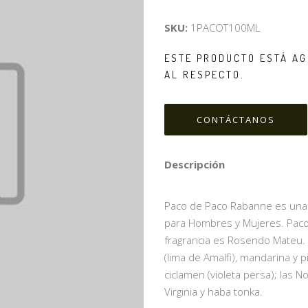
SKU:
1PACOT100ML
ESTE PRODUCTO ESTÁ AG
AL RESPECTO.
CONTÁCTANOS
Descripción
Paco de Paco Rabanne es una fr
para Hombres y Mujeres. Paco 
fragrancia es Rosendo Mateu. L
(lima de Amalfi), mandarina y p
ciclamen (violeta persa); las 
Virginia y haba tonka.