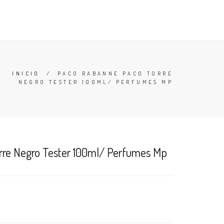
TESTERS
DESODORANTES
BUSCAR
CARRO (
0
)
INICIO
/
PACO RABANNE PACO TORRE
NEGRO TESTER 100ML/ PERFUMES MP
re Negro Tester 100ml/ Perfumes Mp