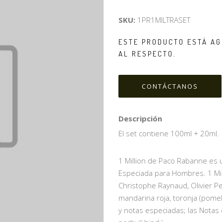
SKU:
1PR1MILTRASET
ESTE PRODUCTO ESTÁ AG
AL RESPECTO.
CONTÁCTANOS
Descripción
El set contiene 100ml + 20ml.
1 Million de Paco Rabanne es u
Especiada para Hombres. 1 Mill
Christophe Raynaud, Olivier Pe
mandarina roja, toronja (pome
y notas especiadas; las Nota