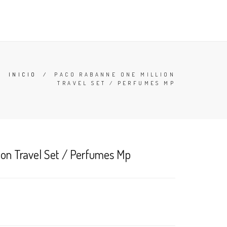
TESTERS
DESODORANTES
BUSCAR
CARRO (
0
)
INICIO
/
PACO RABANNE ONE MILLION
TRAVEL SET / PERFUMES MP
ion Travel Set / Perfumes Mp