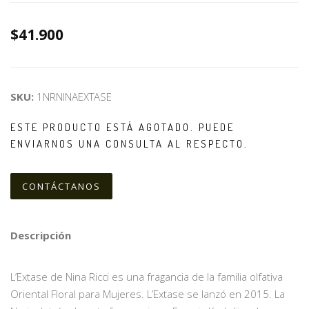
$41.900
SKU:
1NRNINAEXTASE
ESTE PRODUCTO ESTÁ AGOTADO. PUEDE
ENVIARNOS UNA CONSULTA AL RESPECTO.
CONTÁCTANOS
Descripción
L’Extase de Nina Ricci es una fragancia de la familia olfativa
Oriental Floral para Mujeres. L’Extase se lanzó en 2015. La