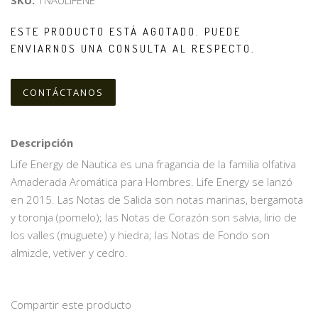
SKU:
1NAULIFENE
ESTE PRODUCTO ESTÁ AGOTADO. PUEDE
ENVIARNOS UNA CONSULTA AL RESPECTO.
CONTÁCTANOS
Descripción
Life Energy de Nautica es una fragancia de la familia olfativa
Amaderada Aromática para Hombres. Life Energy se lanzó
en 2015. Las Notas de Salida son notas marinas, bergamota
y toronja (pomelo); las Notas de Corazón son salvia, lirio de
los valles (muguete) y hiedra; las Notas de Fondo son
almizcle, vetiver y cedro.
Compartir este producto