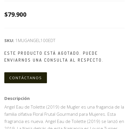
$79.900
SKU:
1MUGANGEL100EDT
ESTE PRODUCTO ESTÁ AGOTADO. PUEDE
ENVIARNOS UNA CONSULTA AL RESPECTO.
CONTÁCTANOS
Descripción
Angel Eau de Toilette (2019) de Mugler es una fragancia de la
familia olfativa Floral Frutal Gourmand para Mujeres. Esta
fragrancia es nueva. Angel Eau de Toilette (2019) se lanzó en
2019. La Nariz detrás de esta fragrancia es Louise Turner.