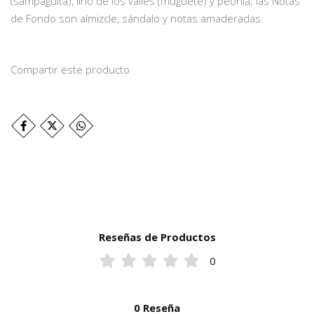
(sampaguita), lirio de los valles (muguete) y peonía; las Notas
de Fondo son almizcle, sándalo y notas amaderadas.
Compartir este producto
Reseñas de Productos
0
0 Reseña