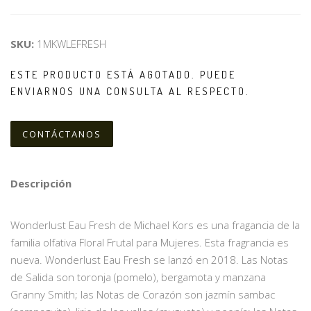
SKU:
1MKWLEFRESH
ESTE PRODUCTO ESTÁ AGOTADO. PUEDE
ENVIARNOS UNA CONSULTA AL RESPECTO.
CONTÁCTANOS
Descripción
Wonderlust Eau Fresh de Michael Kors es una fragancia de la
familia olfativa Floral Frutal para Mujeres. Esta fragrancia es
nueva. Wonderlust Eau Fresh se lanzó en 2018. Las Notas
de Salida son toronja (pomelo), bergamota y manzana
Granny Smith; las Notas de Corazón son jazmín sambac