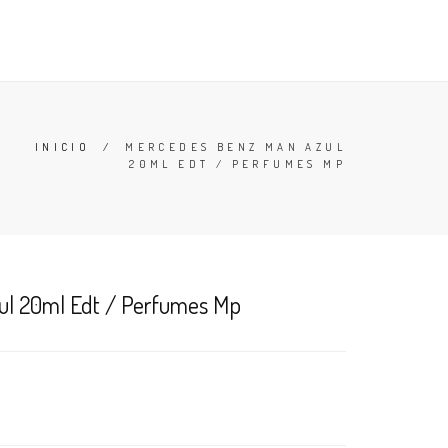
TESTERS
DESODORANTES
BUSCAR
CARRO (
0
)
INICIO
/
MERCEDES BENZ MAN AZUL
20ML EDT / PERFUMES MP
ul 20ml Edt / Perfumes Mp