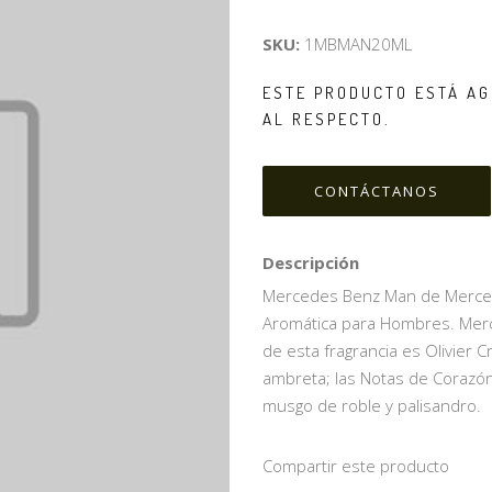
SKU:
1MBMAN20ML
ESTE PRODUCTO ESTÁ AG
AL RESPECTO.
CONTÁCTANOS
Descripción
Mercedes Benz Man de Mercedes
Aromática para Hombres. Merc
de esta fragrancia es Olivier C
ambreta; las Notas de Corazón
musgo de roble y palisandro.
Compartir este producto