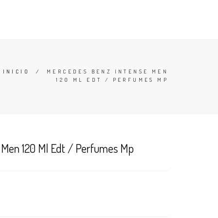
TESTERS
DESODORANTES
BUSCAR
CARRO (
0
)
INICIO
/
MERCEDES BENZ INTENSE MEN
120 ML EDT / PERFUMES MP
 Men 120 Ml Edt / Perfumes Mp