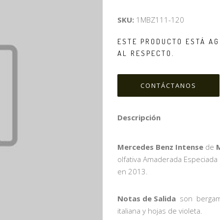
SKU:
1MBZ111-120
ESTE PRODUCTO ESTÁ AG
AL RESPECTO.
CONTÁCTANOS
Descripción
Mercedes Benz Intense
de
olfativa Amaderada Especiad
en 2013.
Notas de Salida
son bergamot
italiana y hojas de violeta.