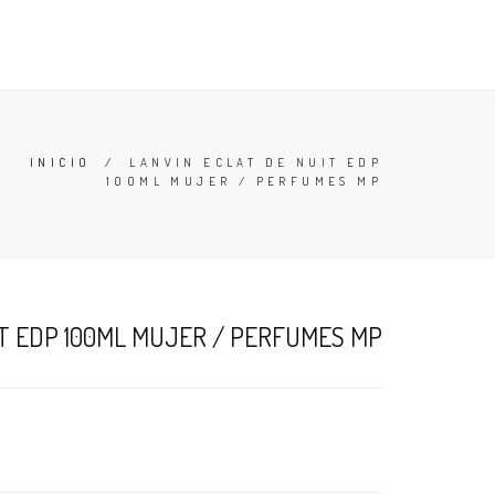
TESTERS
DESODORANTES
BUSCAR
CARRO (
0
)
INICIO
/
LANVIN ECLAT DE NUIT EDP
100ML MUJER / PERFUMES MP
IT EDP 100ML MUJER / PERFUMES MP