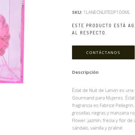
SKU:
1LANECNUITEDP100ML
ESTE PRODUCTO ESTÁ AG
AL RESPECTO.
CONTÁCTANOS
Descripción
Éclat de Nuit de Lanvin es una fr
Gourmand para Mujeres. Éclat 
fragrancia es Fabrice Pellegrin
grosellas negras y manzana ro
Flower, jazmín, fresia y flor d
sándalo, vainilla y praliné.