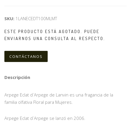
SKU:
1LANECEDT100MLMT
ESTE PRODUCTO ESTÁ AGOTADO. PUEDE
ENVIARNOS UNA CONSULTA AL RESPECTO.
CONTÁCTANOS
Descripción
Arpege Eclat d`Arpege de Lanvin es una fragancia de la
familia olfativa Floral para Mujeres.
Arpege Eclat d`Arpege se lanzó en 2006.