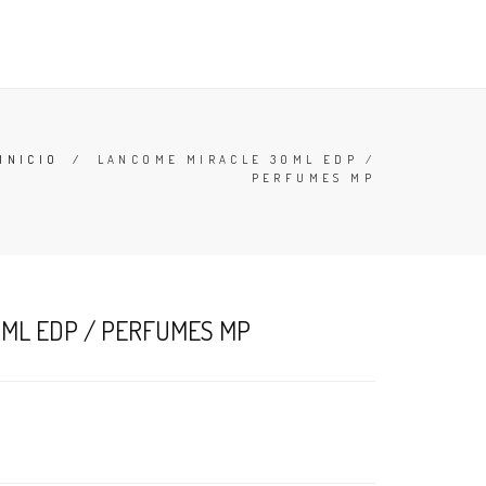
TESTERS
DESODORANTES
BUSCAR
CARRO (
0
)
INICIO
/
LANCOME MIRACLE 30ML EDP /
PERFUMES MP
ML EDP / PERFUMES MP