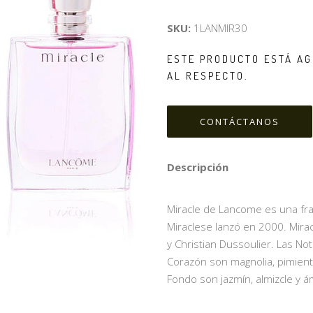
SKU:
1LANMIR30
ESTE PRODUCTO ESTÁ AG
AL RESPECTO.
CONTÁCTANOS
Descripción
Miracle de Lancome es una fraga
Miraclese lanzó en 2000. Mirac
y Christian Dussoulier. Las Nota
Corazón son magnolia, pimienta
Fondo son jazmín, almizcle y á