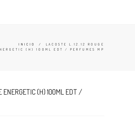
TESTERS
DESODORANTES
BUSCAR
CARRO (
0
)
INICIO
/
LACOSTE L.12.12 ROUGE
NERGETIC (H) 100ML EDT / PERFUMES MP
E ENERGETIC (H) 100ML EDT /