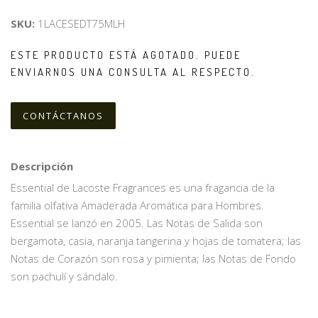
SKU:
1LACESEDT75MLH
ESTE PRODUCTO ESTÁ AGOTADO. PUEDE
ENVIARNOS UNA CONSULTA AL RESPECTO.
CONTÁCTANOS
Descripción
Essential de Lacoste Fragrances es una fragancia de la
familia olfativa Amaderada Aromática para Hombres.
Essential se lanzó en 2005. Las Notas de Salida son
bergamota, casia, naranja tangerina y hojas de tomatera; las
Notas de Corazón son rosa y pimienta; las Notas de Fondo
son pachulí y sándalo.