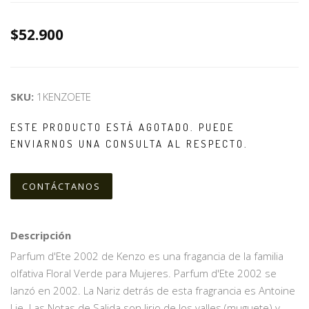
$52.900
SKU:
1KENZOETE
ESTE PRODUCTO ESTÁ AGOTADO. PUEDE
ENVIARNOS UNA CONSULTA AL RESPECTO.
CONTÁCTANOS
Descripción
Parfum d'Ete 2002 de Kenzo es una fragancia de la familia
olfativa Floral Verde para Mujeres. Parfum d'Ete 2002 se
lanzó en 2002. La Nariz detrás de esta fragrancia es Antoine
Lie. Las Notas de Salida son lirio de los valles (muguete) y