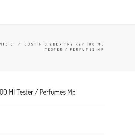
TESTERS
DESODORANTES
BUSCAR
CARRO (
0
)
INICIO
/
JUSTIN BIEBER THE KEY 100 ML
TESTER / PERFUMES MP
100 Ml Tester / Perfumes Mp