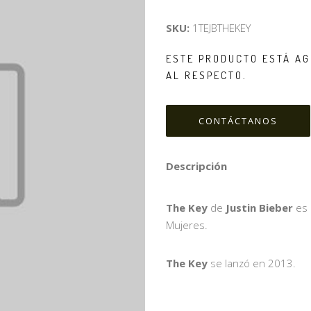
SKU:
1TEJBTHEKEY
ESTE PRODUCTO ESTÁ AG
AL RESPECTO.
CONTÁCTANOS
Descripción
The Key
de
Justin Bieber
es u
Mujeres.
The Key
se lanzó en 2013.