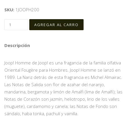
SKU:
1JOOPH200
Descripción
Joop! Homme de Joop! es una fragancia de la familia olfativa
Oriental Fougère para Hombres. Joop! Homme se lanzó en
1989. La Nariz detrás de esta fragrancia es Michel Almairac.
Las Notas de Salida son flor de azahar del naranjo,
mandarina, bergamota y limón de Amalfi (lima de Amalfi); las
Notas de Corazón son jazmín, heliotropo, lirio de los valles
(muguete), cardamomo y canela; las Notas de Fondo son
sándalo, haba tonka, pachulí y vainilla.