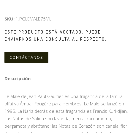
SKU:
1JPGLEMALE75ML
ESTE PRODUCTO ESTÁ AGOTADO. PUEDE
ENVIARNOS UNA CONSULTA AL RESPECTO.
CONTÁCTANOS
Descripción
Le Male de Jean Paul Gaultier es una fragancia de la familia
olfativa Ámbar Fougère para Hombres. Le Male se lanzó en
1995. La Nariz detrás de esta fragrancia es Francis Kurkdjian.
Las Notas de Salida son lavanda, menta, cardamomo,
bergamota y abrótano; las Notas de Corazón son canela, flor