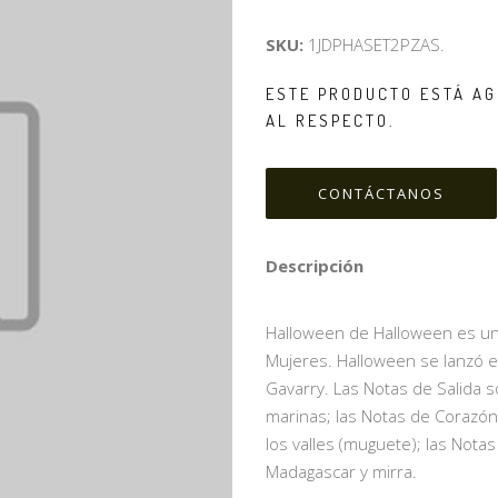
SKU:
1JDPHASET2PZAS.
ESTE PRODUCTO ESTÁ AG
AL RESPECTO.
CONTÁCTANOS
Descripción
Halloween de Halloween es una f
Mujeres. Halloween se lanzó e
Gavarry. Las Notas de Salida so
marinas; las Notas de Corazón s
los valles (muguete); las Notas
Madagascar y mirra.