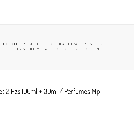
TESTERS
DESODORANTES
BUSCAR
CARRO (
0
)
INICIO
/
J. D. POZO HALLOWEEN SET 2
PZS 100ML + 30ML / PERFUMES MP
Set 2 Pzs 100ml + 30ml / Perfumes Mp