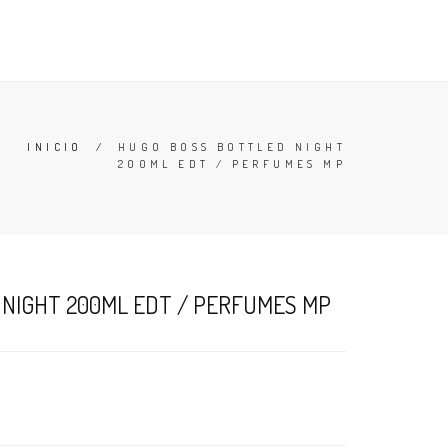
TESTERS
DESODORANTES
BUSCAR
CARRO (
0
)
INICIO
/
HUGO BOSS BOTTLED NIGHT
200ML EDT / PERFUMES MP
NIGHT 200ML EDT / PERFUMES MP