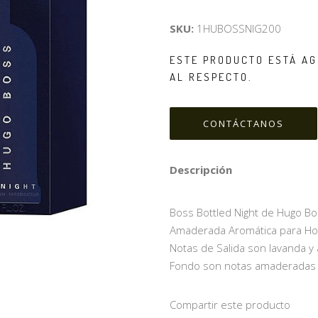
SKU:
1HUBOSSNIG200
ESTE PRODUCTO ESTÁ AG
AL RESPECTO.
CONTÁCTANOS
Descripción
Boss Bottled Night de Hugo Boss
Amaderada Aromática para Hom
Notas de Salida son lavanda y 
Fondo son notas amaderadas y
Compartir este producto