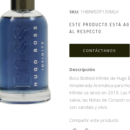
SKU:
1HBINFEDP100MLH
ESTE PRODUCTO ESTÁ AG
AL RESPECTO.
CONTÁCTANOS
Descripción
Boss Bottled Infinite de Hugo B
Amaderada Aromática para Hom
Infinite se lanzó en 2019. Las
salvia; las Notas de Corazón s
son sándalo y olivo.
Compartir este producto