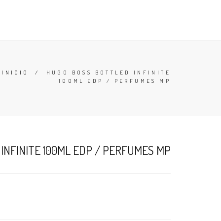
TESTERS
DESODORANTES
BUSCAR
CARRO (
0
)
INICIO
/
HUGO BOSS BOTTLED INFINITE
100ML EDP / PERFUMES MP
INFINITE 100ML EDP / PERFUMES MP