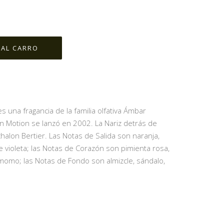
 una fragancia de la familia olfativa Ámbar
 Motion se lanzó en 2002. La Nariz detrás de
chalon Bertier. Las Notas de Salida son naranja,
 violeta; las Notas de Corazón son pimienta rosa,
omo; las Notas de Fondo son almizcle, sándalo,