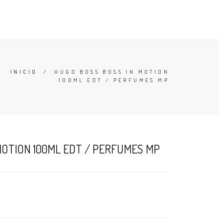
TESTERS
DESODORANTES
BUSCAR
CARRO (
0
)
INICIO
/
HUGO BOSS BOSS IN MOTION
100ML EDT / PERFUMES MP
MOTION 100ML EDT / PERFUMES MP