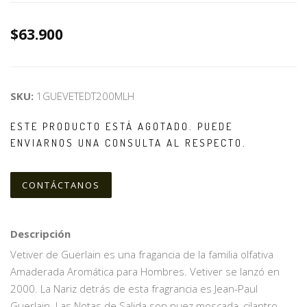
$63.900
SKU:
1GUEVETEDT200MLH
ESTE PRODUCTO ESTÁ AGOTADO. PUEDE
ENVIARNOS UNA CONSULTA AL RESPECTO.
CONTÁCTANOS
Descripción
Vetiver de Guerlain es una fragancia de la familia olfativa
Amaderada Aromática para Hombres. Vetiver se lanzó en
2000. La Nariz detrás de esta fragrancia es Jean-Paul
Guerlain. Las Notas de Salida son nuez moscada, cilantro,