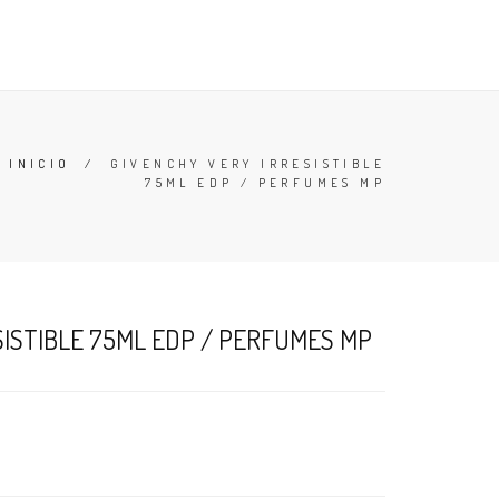
TESTERS
DESODORANTES
BUSCAR
CARRO (
0
)
INICIO
/
GIVENCHY VERY IRRESISTIBLE
75ML EDP / PERFUMES MP
SISTIBLE 75ML EDP / PERFUMES MP