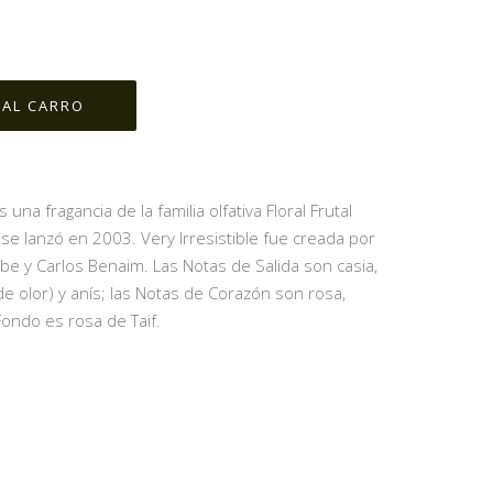
 una fragancia de la familia olfativa Floral Frutal
 se lanzó en 2003. Very Irresistible fue creada por
e y Carlos Benaim. Las Notas de Salida son casia,
de olor) y anís; las Notas de Corazón son rosa,
Fondo es rosa de Taif.