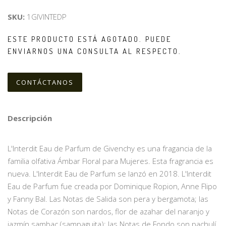
SKU:
1GIVINTEDP
ESTE PRODUCTO ESTÁ AGOTADO. PUEDE
ENVIARNOS UNA CONSULTA AL RESPECTO.
CONTÁCTANOS
Descripción
L'Interdit Eau de Parfum de Givenchy es una fragancia de la
familia olfativa Ámbar Floral para Mujeres. Esta fragrancia es
nueva. L'Interdit Eau de Parfum se lanzó en 2018. L'Interdit
Eau de Parfum fue creada por Dominique Ropion, Anne Flipo
y Fanny Bal. Las Notas de Salida son pera y bergamota; las
Notas de Corazón son nardos, flor de azahar del naranjo y
jazmín sambac (sampaguita); las Notas de Fondo son pachulí,