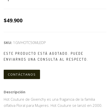
$49.900
SKU:
1GIVHOTC50MLEDP
ESTE PRODUCTO ESTÁ AGOTADO. PUEDE
ENVIARNOS UNA CONSULTA AL RESPECTO.
CONTÁCTANOS
Descripción
Hot Couture de Givenchy es una fragancia de la familia
olfativa Floral para Mujeres. Hot Couture se lanzó en 2000.