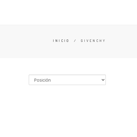
TESTERS
DESODORANTES
BUSCAR
CARRO (
0
)
INICIO
/
GIVENCHY