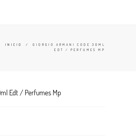
TESTERS
DESODORANTES
BUSCAR
CARRO (
0
)
INICIO
/
GIORGIO ARMANI CODE 30ML
EDT / PERFUMES MP
0ml Edt / Perfumes Mp