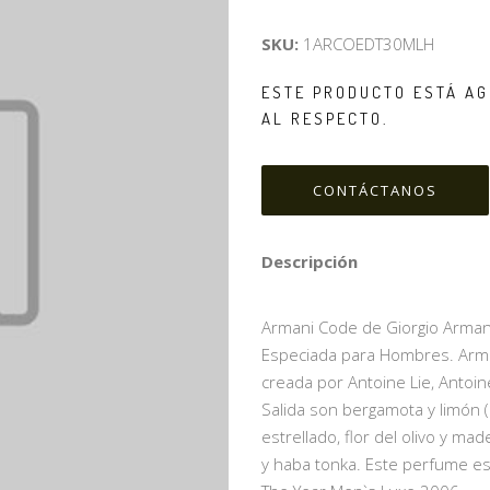
SKU:
1ARCOEDT30MLH
ESTE PRODUCTO ESTÁ AG
AL RESPECTO.
CONTÁCTANOS
Descripción
Armani Code de Giorgio Armani e
Especiada para Hombres. Arma
creada por Antoine Lie, Antoi
Salida son bergamota y limón (
estrellado, flor del olivo y m
y haba tonka. Este perfume es