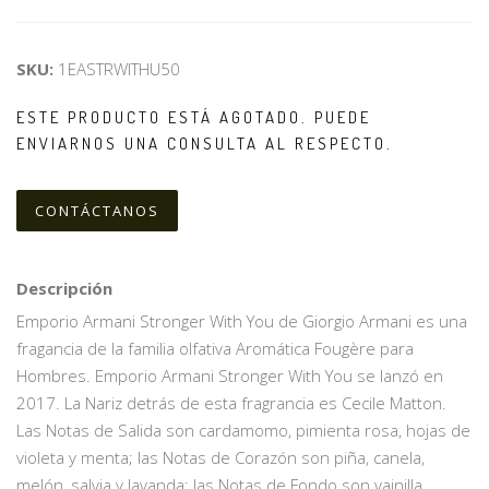
SKU:
1EASTRWITHU50
ESTE PRODUCTO ESTÁ AGOTADO. PUEDE
ENVIARNOS UNA CONSULTA AL RESPECTO.
CONTÁCTANOS
Descripción
Emporio Armani Stronger With You de Giorgio Armani es una
fragancia de la familia olfativa Aromática Fougère para
Hombres. Emporio Armani Stronger With You se lanzó en
2017. La Nariz detrás de esta fragrancia es Cecile Matton.
Las Notas de Salida son cardamomo, pimienta rosa, hojas de
violeta y menta; las Notas de Corazón son piña, canela,
melón, salvia y lavanda; las Notas de Fondo son vainilla,