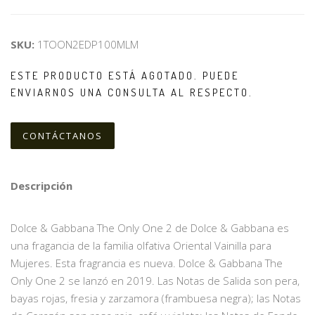
SKU:
1TOON2EDP100MLM
ESTE PRODUCTO ESTÁ AGOTADO. PUEDE
ENVIARNOS UNA CONSULTA AL RESPECTO.
CONTÁCTANOS
Descripción
Dolce & Gabbana The Only One 2 de Dolce & Gabbana es
una fragancia de la familia olfativa Oriental Vainilla para
Mujeres. Esta fragrancia es nueva. Dolce & Gabbana The
Only One 2 se lanzó en 2019. Las Notas de Salida son pera,
bayas rojas, fresia y zarzamora (frambuesa negra); las Notas