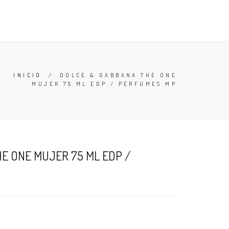
TESTERS
DESODORANTES
BUSCAR
CARRO (
0
)
INICIO
/
DOLCE & GABBANA THE ONE
MUJER 75 ML EDP / PERFUMES MP
E ONE MUJER 75 ML EDP /