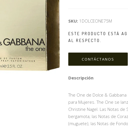
SKU:
1DOLCEONE75M
ESTE PRODUCTO ESTÁ AG
AL RESPECTO.
CONTÁCTANOS
Descripción
The One de Dolce & Gabbana es 
para Mujeres. The One se lanz
Christine Nagel. Las Notas de 
bergamota; las Notas de Corazón
(muguete); las Notas de Fondo s