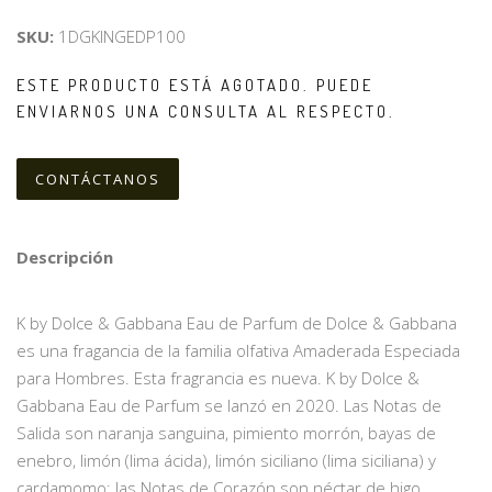
SKU:
1DGKINGEDP100
ESTE PRODUCTO ESTÁ AGOTADO. PUEDE
ENVIARNOS UNA CONSULTA AL RESPECTO.
CONTÁCTANOS
Descripción
K by Dolce & Gabbana Eau de Parfum de Dolce & Gabbana
es una fragancia de la familia olfativa Amaderada Especiada
para Hombres. Esta fragrancia es nueva. K by Dolce &
Gabbana Eau de Parfum se lanzó en 2020. Las Notas de
Salida son naranja sanguina, pimiento morrón, bayas de
enebro, limón (lima ácida), limón siciliano (lima siciliana) y
cardamomo; las Notas de Corazón son néctar de higo,