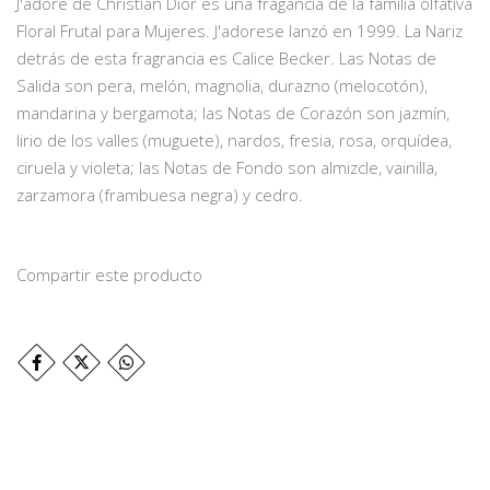
J'adore de Christian Dior es una fragancia de la familia olfativa
Floral Frutal para Mujeres. J'adorese lanzó en 1999. La Nariz
detrás de esta fragrancia es Calice Becker. Las Notas de
Salida son pera, melón, magnolia, durazno (melocotón),
mandarina y bergamota; las Notas de Corazón son jazmín,
lirio de los valles (muguete), nardos, fresia, rosa, orquídea,
ciruela y violeta; las Notas de Fondo son almizcle, vainilla,
zarzamora (frambuesa negra) y cedro.
Compartir este producto